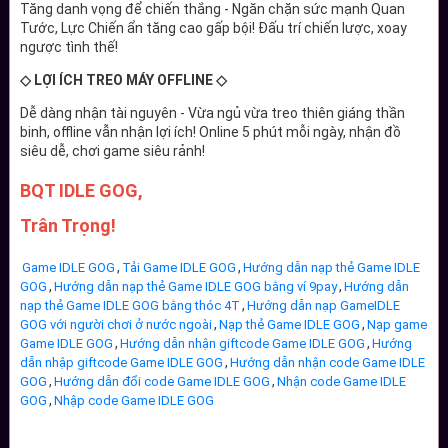
Tăng danh vọng để chiến thắng - Ngăn chặn sức mạnh Quan
Tước, Lực Chiến ẩn tăng cao gấp bội! Đấu trí chiến lược, xoay
ngược tình thế!
◇ LỢI ÍCH TREO MÁY OFFLINE ◇
Dễ dàng nhận tài nguyên - Vừa ngủ vừa treo thiên giáng thần
binh, offline vẫn nhận lợi ích! Online 5 phút mỗi ngày, nhận đồ
siêu dễ, chơi game siêu rảnh!
BQT IDLE GOG,
Trân Trọng!
,
,
Game IDLE GOG
Tải Game IDLE GOG
Hướng dẫn nạp thẻ Game IDLE
,
,
GOG
Hướng dẫn nạp thẻ Game IDLE GOG bằng ví 9pay
Hướng dẫn
,
nạp thẻ Game IDLE GOG bằng thóc 4T
Hướng dẫn nạp GameIDLE
,
,
GOG với người chơi ở nước ngoài
Nạp thẻ Game IDLE GOG
Nạp game
,
,
Game IDLE GOG
Hướng dẫn nhận giftcode Game IDLE GOG
Hướng
,
dẫn nhập giftcode Game IDLE GOG
Hướng dẫn nhận code Game IDLE
,
,
GOG
Hướng dẫn đổi code Game IDLE GOG
Nhận code Game IDLE
,
GOG
Nhập code Game IDLE GOG