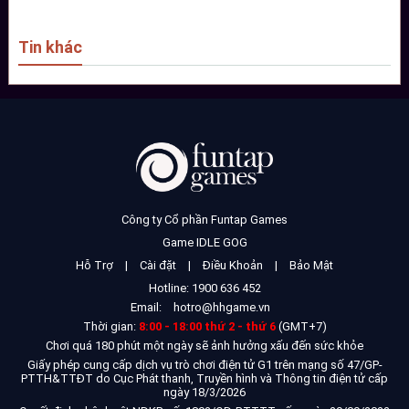
Tin khác
Công ty Cổ phần Funtap Games
Game IDLE GOG
Hỗ Trợ
|
Cài đặt
|
Điều Khoản
|
Bảo Mật
Hotline: 1900 636 452
Email:
hotro@hhgame.vn
Thời gian:
8:00 - 18:00 thứ 2 - thứ 6
(GMT+7)
Chơi quá 180 phút một ngày sẽ ảnh hưởng xấu đến sức khỏe
Giấy phép cung cấp dịch vụ trò chơi điện tử G1 trên mạng số 47/GP-
PTTH&TTĐT do Cục Phát thanh, Truyền hình và Thông tin điện tử cấp
ngày 18/3/2026