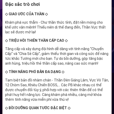
Đặc sắc trò chơi
◇ GIAO ƯỚC CỦA THẦN ◇
Khám phá vực thẳm - Chư thần thức tỉnh, đặt nền móng cho
khế ước vận mệnh! Thiếu niên dị thế đang đến, Thần Vực thất
lạc sẽ được mở lại!
◇ TRIỆU HỒI THIÊN THẦN CẤP CAO ◇
Tăng cấp và xây dựng đội hình dễ dàng với tính năng “Chuyển
Cấp” và “Chia Sẻ Cấp”, giảm thiểu thời gian và công sức để nâng
tức khắc Tướng mới cho bạn. Tự do bồi dưỡng, gộp tăng bậc
anh hùng, triệu hồi thẻ thần cấp sao, nâng cao sức mạnh!
◇ TÍNH NĂNG PHÓ BẢN ĐA DẠNG ◇
Tạm biệt bản đồ nhàm chán - Thần Đèn Giáng Lâm, Vực Vô Tận,
12 Chòm Sao, Khiêu Chiến BOSS,... Các PB khác nhau có thể
được chuyển đổi tùy ý, phối hợp với các thiên thần để có thể
phát huy hết năng lực. Càng khám phá nhiều, càng mở khóa
thêm tính năng vừa miễn phí vừa thú vị!
◇ BỒI DƯỠNG QUAN TƯỚC ĐẶC BIỆT ◇